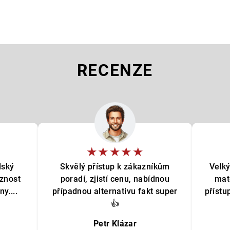
RECENZE
★★★★★
lský
Skvělý přístup k zákazníkům
Velký
oznost
poradí, zjistí cenu, nabídnou
mat
y....
případnou alternativu fakt super
přístu
👍
Petr Klázar