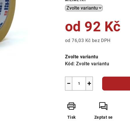
MILIMETRY
z
5
hvězdiček.
od
92 Kč
od
76,03 Kč
bez DPH
Měrná
cena:
Zvolte variantu
Kód:
Zvolte variantu
−
+
Tisk
Zeptat se