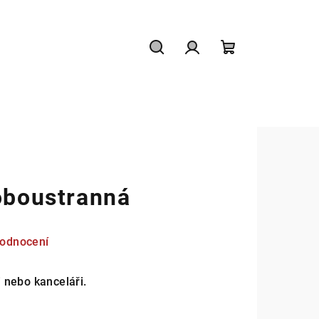
Hledat
Přihlášení
Nákupní
košík
oboustranná
hodnocení
 nebo kanceláři.