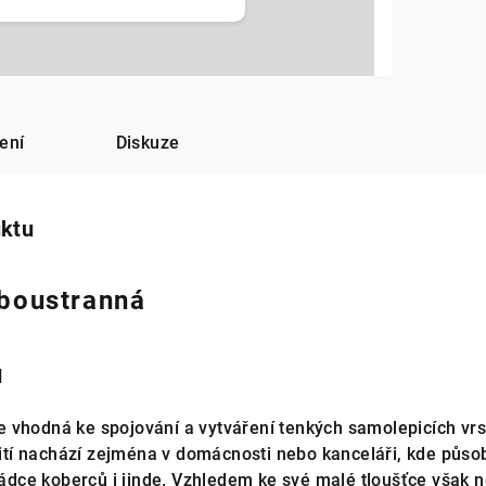
ení
Diskuze
uktu
oboustranná
u
 vhodná ke spojování a vytváření tenkých samolepicích vrs
užití nachází zejména v domácnosti nebo kanceláři, kde půso
kládce koberců i jinde. Vzhledem ke své malé tloušťce však 