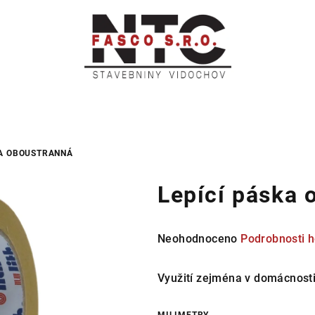
KA OBOUSTRANNÁ
Lepící páska 
Průměrné
Neohodnoceno
Podrobnosti 
hodnocení
produktu
Využití zejména v domácnosti
je
0,0