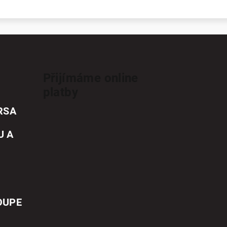
Přijímáme online
platby
RSA
U A
OUPE