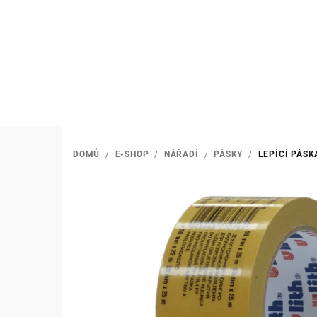
Přejít
na
obsah
DOMŮ
/
E-SHOP
/
NÁŘADÍ
/
PÁSKY
/
LEPÍCÍ PÁS