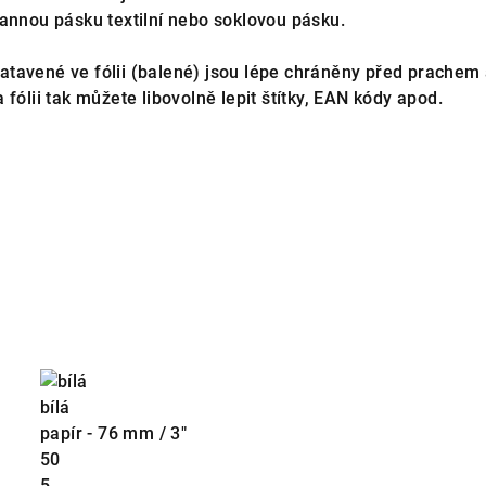
rannou pásku textilní nebo soklovou pásku.
tavené ve fólii (balené) jsou lépe chráněny před prachem a 
 fólii tak můžete libovolně lepit štítky, EAN kódy apod.
bílá
papír - 76 mm / 3"
50
5