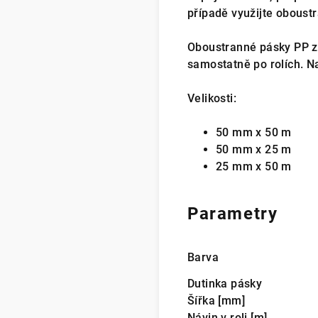
případě využijte oboust
Oboustranné pásky PP za
samostatně po rolích. Na
Velikosti:
50 mm x 50 m
50 mm x 25 m
25 mm x 50 m
Parametry
Barva
Dutinka pásky
Šířka [mm]
Návin v roli [m]