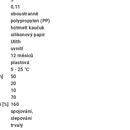
0,11
oboustranně
polypropylen (PP)
hotmelt kaučuk
silikonový papír
Ulith
uvnitř
12 měsíců
plastová
5 - 25 °C
m]
50
20
10
70
í [%]
160
spojování,
slepování
trvalý