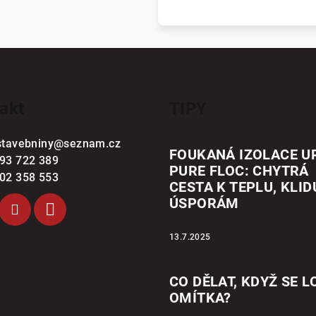
akt
TIPY
stavebniny
@
seznam.cz
FOUKANÁ IZOLACE U
93 722 389
PURE FLOC: CHYTRÁ
02 358 553
CESTA K TEPLU, KLID
ÚSPORÁM
13.7.2025
CO DĚLAT, KDYŽ SE L
OMÍTKA?