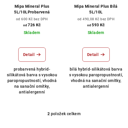
r
Mipa Mineral Plus
Mipa Mineral Plus Bílá
o
5L/10LProbarvená
5L/10L
d
od 600 Kč bez DPH
od 490,08 Kč bez DPH
726 Kč
593 Kč
od
od
u
Skladem
Skladem
k
t
ů
Detail
Detail
probarvená hybrid-
bílá hybrid-silikátová barva
silikátová barva s vysokou
s vysokou paropropustností,
paropropustností, vhodná
vhodná na sanační omítky,
na sanační omítky,
antialergenní
antialergenní
2
položek celkem
O
v