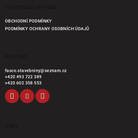
p
Informace pro vás
a
OBCHODNÍ PODMÍNKY
t
PODMÍNKY OCHRANY OSOBNÍCH ÚDAJŮ
í
Kontakt
fasco.stavebniny
@
seznam.cz
+420 493 722 389
+420 602 358 553
TIPY