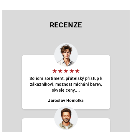
l
á
d
a
RECENZE
c
í
p
r
v
k
y
★★★★★
v
Solidní sortiment, přátelský přístup k
ý
zákazníkovi, moznost míchání barev,
p
skvele ceny....
i
Jaroslav Homolka
s
u