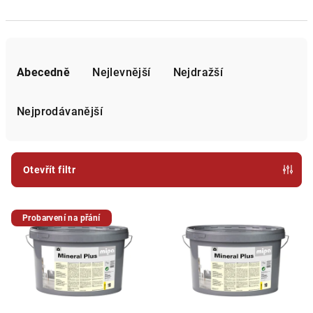
Ř
a
Abecedně
Nejlevnější
Nejdražší
z
e
Nejprodávanější
n
í
p
Otevřít filtr
r
V
o
Probarvení na přání
ý
d
p
u
i
k
s
t
p
ů