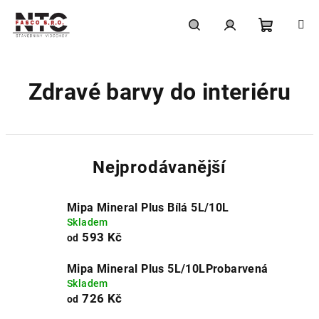
Přejít
na
obsah
Nákupní
Hledat
Přihlášení
Zdravé barvy do interiéru
košík
Nejprodávanější
Mipa Mineral Plus Bílá 5L/10L
Skladem
593 Kč
od
Mipa Mineral Plus 5L/10LProbarvená
Skladem
726 Kč
od