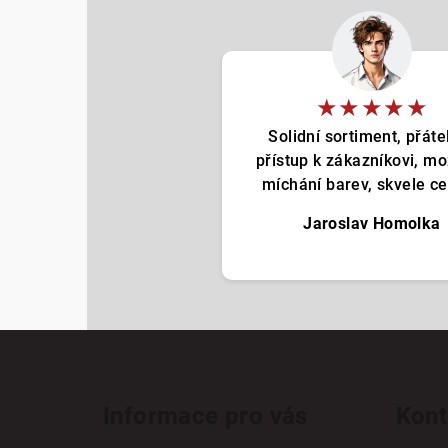
★★★★★
Solidní sortiment, přáte
přístup k zákazníkovi, m
míchání barev, skvele cen
Jaroslav Homolka
Z
á
Informace pro vás
Kont
p