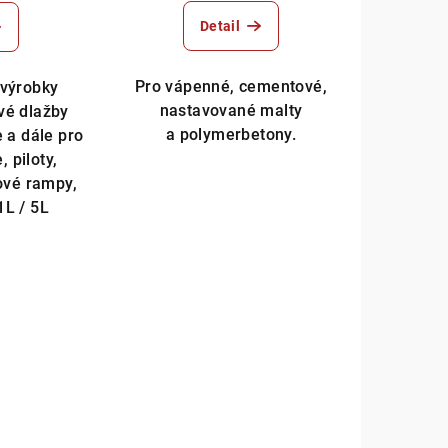
Detail
Pro vápenné, cementové,
 výrobky
nastavované malty
vé dlažby
a polymerbetony.
 a dále pro
, piloty,
dové rampy,
1L / 5L