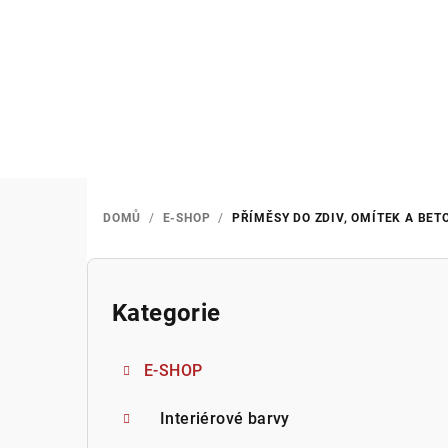
Přejít
na
obsah
DOMŮ
/
E-SHOP
/
PŘÍMĚSY DO ZDIV, OMÍTEK A BET
P
o
Kategorie
Přeskočit
kategorie
s
E-SHOP
t
r
Interiérové barvy