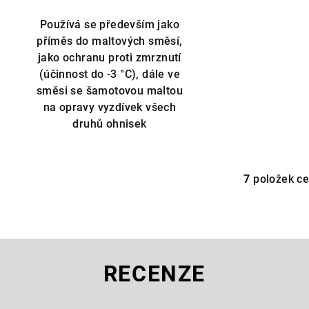
Používá se především jako
příměs do maltových směsí,
jako ochranu proti zmrznutí
(účinnost do -3 °C), dále ve
směsi se šamotovou maltou
na opravy vyzdívek všech
druhů ohnisek
7
položek c
O
v
l
á
d
RECENZE
a
c