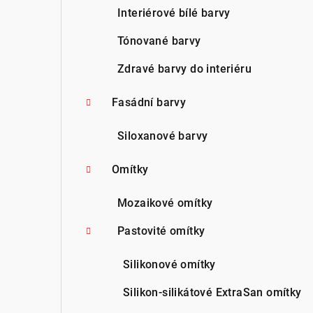
a
Interiérové bílé barvy
n
Tónované barvy
n
Zdravé barvy do interiéru
í
Fasádní barvy
p
Siloxanové barvy
a
n
Omítky
e
Mozaikové omítky
l
Pastovité omítky
Silikonové omítky
Silikon-silikátové ExtraSan omítky