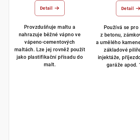
k
Detail
Detail
t
Provzdušňuje maltu a
Používá se pro
ů
nahrazuje běžné vápno ve
z betonu, zámko
vápeno-cementových
a umělého kamene
maltách. Lze jej rovněž použít
základové pilíře
jako plastifikační přísadu do
injektáže, příjez
malt.
garáže apod. 