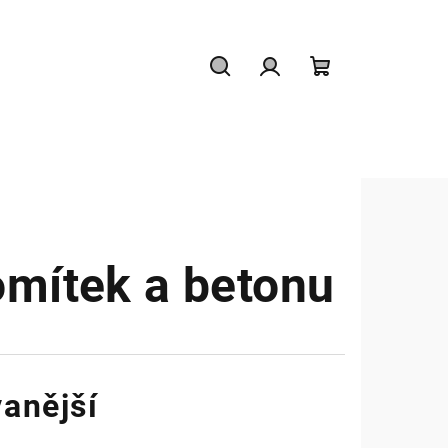
Hledat
Přihlášení
Nákupní
košík
omítek a betonu
anější