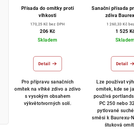
Přísada do omítky proti
Sanační přísada pr
vlhkosti
zdiva Baurex
170,25 Kč bez DPH
1 260,33 Kč b
206 Kč
1 525 K
Skladem
Sklade
Detail
Detail
Pro přípravu sanačních
Lze používat vý
omítek na vlhké zdivo a zdivo
omítek, kde se j
s vysokým obsahem
používá portland
výkvětotvorných solí.
PC 250 nebo 3
pytlované suché
směsi k Baurexu-N
štuková omítk