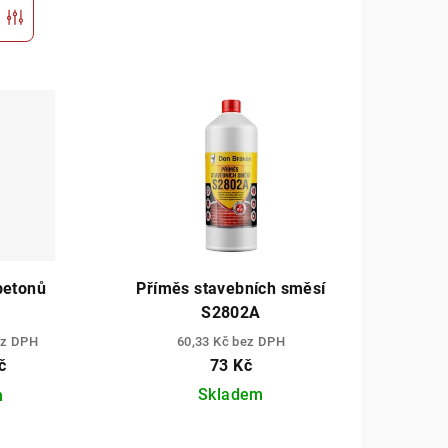
r
 betonů
Příměs stavebních směsí
S2802A
ez DPH
60,33 Kč bez DPH
č
73 Kč
Skladem
m