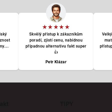
í
p
r
v
★★★★★
k
lský
Skvělý přístup k zákazníkům
Velký
y
oznost
poradí, zjistí cenu, nabídnou
mat
v
y....
případnou alternativu fakt super
přístu
👍
ý
p
Petr Klázar
i
s
u
akt
TIPY