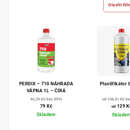
e
Otevřít filt
n
V
í
ý
p
p
r
i
o
s
d
p
u
PERDIX – 710 NÁHRADA
Plastifikátor
r
VÁPNA 1L – ČÍRÁ
k
65,29 Kč bez DPH
od 106,61 Kč b
o
t
79 Kč
129 K
od
d
ů
Skladem
Sklade
u