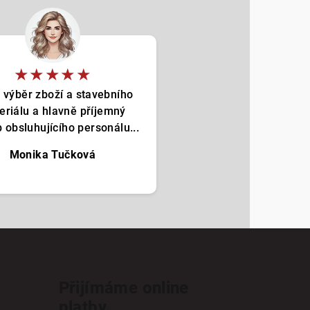
★★★★★
 výběr zboží a stavebního
eriálu a hlavně příjemný
p obsluhujícího personálu...
Monika Tučková
Přijímáme online
platby