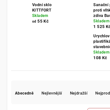
Vodní sklo
Sanační 
KITTFORT
proti vlh
Skladem
zdiva Ba
55 Kč
Skladem
od
1 525 K
Urychlov
plastifik
stavební
Skladem
108 Kč
Ř
Abecedně
Nejlevnější
Nejdražší
Nejprod
a
z