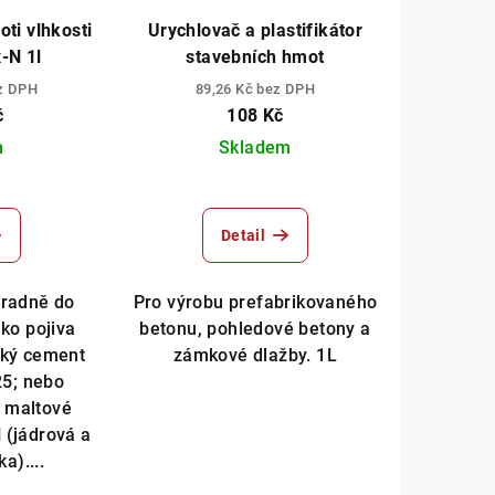
oti vlhkosti
Urychlovač a plastifikátor
-N 1l
stavebních hmot
ez DPH
89,26 Kč bez DPH
č
108 Kč
m
Skladem
Detail
hradně do
Pro výrobu prefabrikovaného
ako pojiva
betonu, pohledové betony a
ský cement
zámkové dlažby. 1L
25; nebo
 maltové
 (jádrová a
a)....