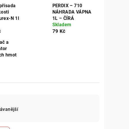
přísada
PERDIX – 710
kosti
NÁHRADA VÁPNA
urex-N 1l
1L – ČÍRÁ
Skladem
č
79 Kč
ač a
átor
ch hmot
ávanější