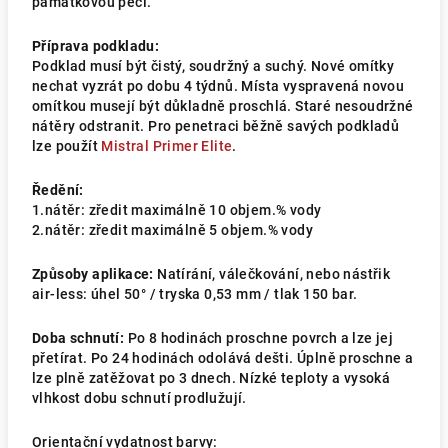
památkovou péčí.
Příprava podkladu:
Podklad musí být čistý, soudržný a suchý. Nové omítky
nechat vyzrát po dobu 4 týdnů. Místa vyspravená novou
omítkou musejí být důkladně proschlá. Staré nesoudržné
nátěry odstranit. Pro penetraci běžně savých podkladů
lze použít
Mistral Primer Elite
.
Ředění:
1.nátěr: zředit maximálně 10 objem.% vody
2.nátěr: zředit maximálně 5 objem.% vody
Způsoby aplikace:
Natírání, válečkování, nebo nástřik
air-less: úhel 50° / tryska 0,53 mm / tlak 150 bar.
Doba schnutí
:
Po 8 hodinách proschne povrch a lze jej
přetírat. Po 24 hodinách odolává dešti. Úplně proschne a
lze plně zatěžovat po 3 dnech. Nízké teploty a vysoká
vlhkost dobu schnutí prodlužují.
Orientační vydatnost barvy: