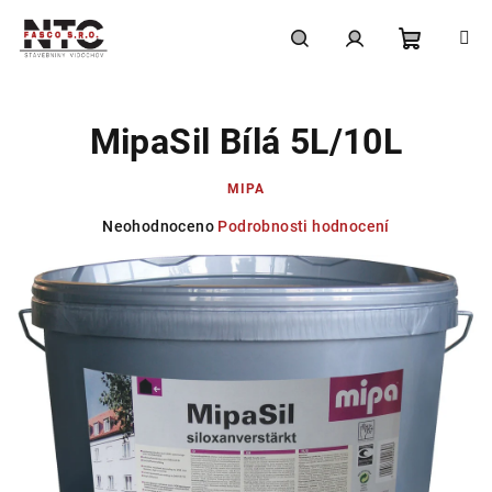
Přejít
na
obsah
Nákupní
Hledat
Přihlášení
MipaSil Bílá 5L/10L
košík
MIPA
Průměrné
Neohodnoceno
Podrobnosti hodnocení
hodnocení
produktu
je
0,0
z
5
hvězdiček.