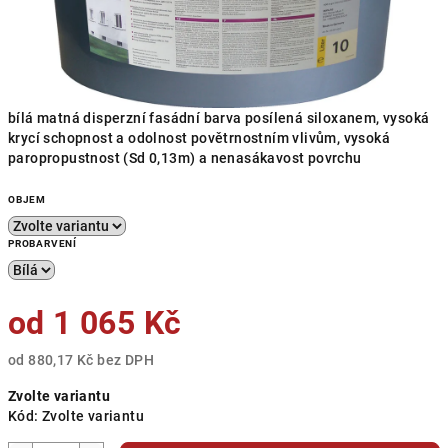
bílá matná disperzní fasádní barva posílená siloxanem, vysoká
krycí schopnost a odolnost povětrnostním vlivům, vysoká
paropropustnost (Sd 0,13m) a nenasákavost povrchu
OBJEM
PROBARVENÍ
od
1 065 Kč
od
880,17 Kč
bez DPH
Měrná
Zvolte variantu
cena:
Kód:
Zvolte variantu