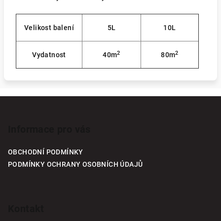
Velikost balení
5L
10L
2
2
Vydatnost
40m
80m
Z
á
p
Informace pro vás
a
OBCHODNÍ PODMÍNKY
t
PODMÍNKY OCHRANY OSOBNÍCH ÚDAJŮ
í
Kontakt