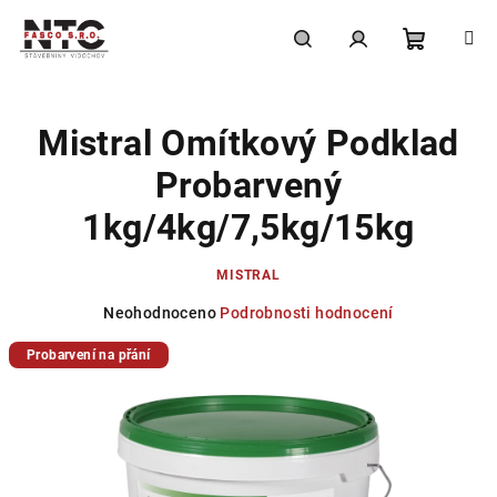
Přejít
na
obsah
Nákupní
Hledat
Přihlášení
Mistral Omítkový Podklad
košík
Probarvený
1kg/4kg/7,5kg/15kg
MISTRAL
Průměrné
Neohodnoceno
Podrobnosti hodnocení
hodnocení
Probarvení na přání
produktu
je
0,0
z
5
hvězdiček.