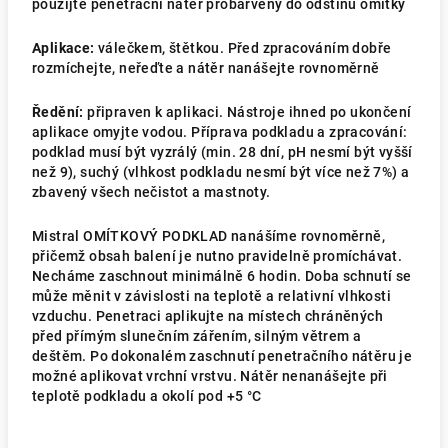
použijte penetrační nátěr probarvený do odstínu omítky
Aplikace:
válečkem, štětkou. Před zpracováním dobře
rozmíchejte, neřeďte a nátěr nanášejte rovnoměrně
Ředění:
připraven k aplikaci. Nástroje ihned po ukončení
aplikace omyjte vodou. Příprava podkladu a zpracování:
podklad musí být vyzrálý (min. 28 dní, pH nesmí být vyšší
než 9), suchý (vlhkost podkladu nesmí být více než 7%) a
zbavený všech nečistot a mastnoty.
Mistral OMÍTKOVÝ PODKLAD nanášíme rovnoměrně,
přičemž obsah balení je nutno pravidelně promíchávat.
Necháme zaschnout minimálně 6 hodin. Doba schnutí se
může měnit v závislosti na teplotě a relativní vlhkosti
vzduchu. Penetraci aplikujte na místech chráněných
před přímým slunečním zářením, silným větrem a
deštěm. Po dokonalém zaschnutí penetračního nátěru je
možné aplikovat vrchní vrstvu. Nátěr nenanášejte při
teplotě podkladu a okolí pod +5 °C