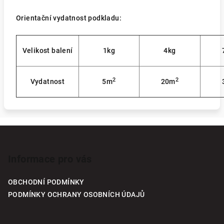
Orientační vydatnost podkladu:
Velikost balení
1kg
4kg
2
2
Vydatnost
5m
20m
Z
á
p
Informace pro vás
a
OBCHODNÍ PODMÍNKY
t
PODMÍNKY OCHRANY OSOBNÍCH ÚDAJŮ
í