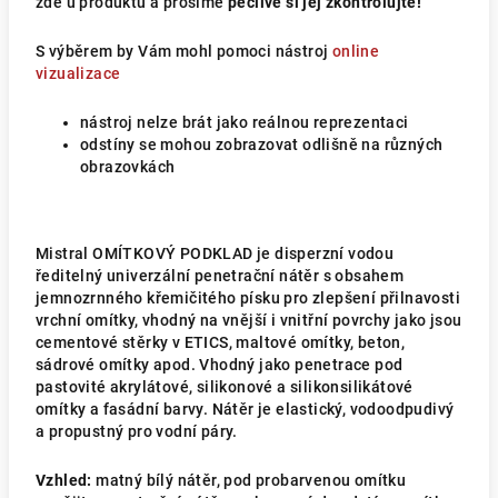
zde u produktu a prosíme
pečlivě si jej zkontrolujte!
S výběrem by Vám mohl pomoci nástroj
online
vizualizace
nástroj nelze brát jako reálnou reprezentaci
odstíny se mohou zobrazovat odlišně na různých
obrazovkách
Mistral OMÍTKOVÝ PODKLAD je disperzní vodou
ředitelný univerzální penetrační nátěr s obsahem
jemnozrnného křemičitého písku pro zlepšení přilnavosti
vrchní omítky, vhodný na vnější i vnitřní povrchy jako jsou
cementové stěrky v ETICS, maltové omítky, beton,
sádrové omítky apod. Vhodný jako penetrace pod
pastovité akrylátové, silikonové a silikonsilikátové
omítky a fasádní barvy. Nátěr je elastický, vodoodpudivý
a propustný pro vodní páry.
Vzhled:
matný bílý nátěr, pod probarvenou omítku