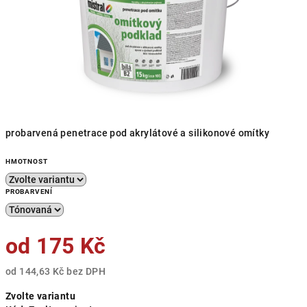
probarvená penetrace pod akrylátové a silikonové omítky
HMOTNOST
PROBARVENÍ
od
175 Kč
od
144,63 Kč
bez DPH
Měrná
Zvolte variantu
cena: