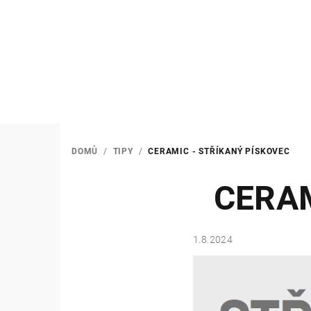
Přejít
na
obsah
DOMŮ
/
TIPY
/
CERAMIC - STŘÍKANÝ PÍSKOVEC
CERAM
1.8.2024