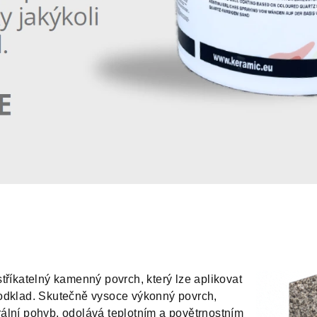
tříkatelný kamenný povrch, který lze aplikovat
podklad. Skutečně vysoce výkonný povrch,
ální pohyb, odolává teplotním a povětrnostním