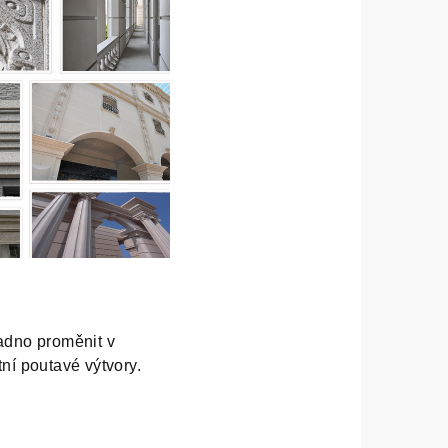
adno proměnit v
í poutavé výtvory.