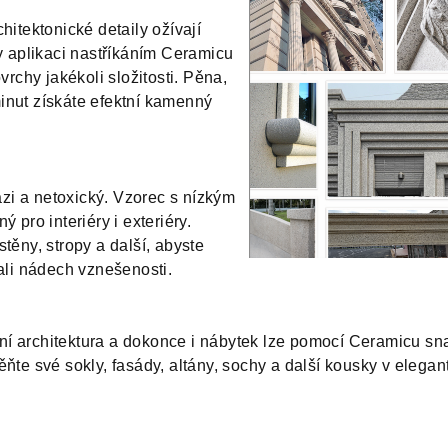
chitektonické detaily ožívají
aplikaci nastříkáním Ceramicu
rchy jakékoli složitosti. Pěna,
inut získáte efektní kamenný
zi a netoxický. Vzorec s nízkým
ro interiéry i exteriéry.
stěny, stropy a další, abyste
li nádech vznešenosti.
ní architektura a dokonce i nábytek lze pomocí Ceramicu sn
̌te své sokly, fasády, altány, sochy a další kousky v elegantn