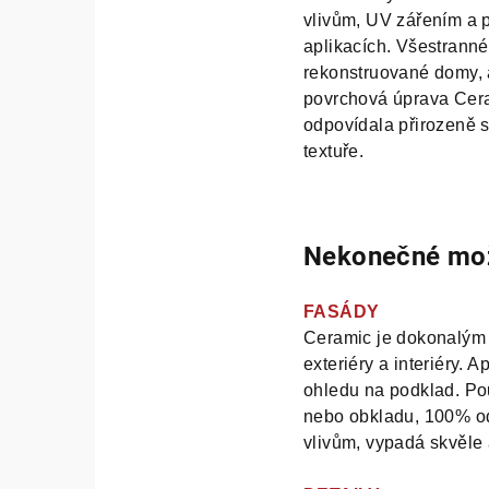
vlivům, UV zářením a p
aplikacích. Všestranné 
rekonstruované domy, al
povrchová úprava Cera
odpovídala přirozeně
textuře.
Nekonečné mož
FASÁDY
Ceramic je dokonalým ř
exteriéry a interiéry. 
ohledu na podklad. Použ
nebo obkladu, 100% odo
vlivům, vypadá skvěle 