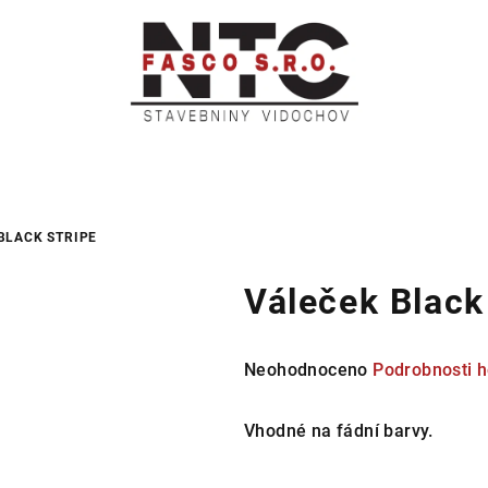
BLACK STRIPE
Váleček Black
Průměrné
Neohodnoceno
Podrobnosti 
hodnocení
produktu
Vhodné na fádní barvy.
je
0,0