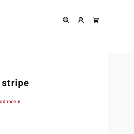
Hledat
Přihlášení
Nákupní
košík
 stripe
hodnocení