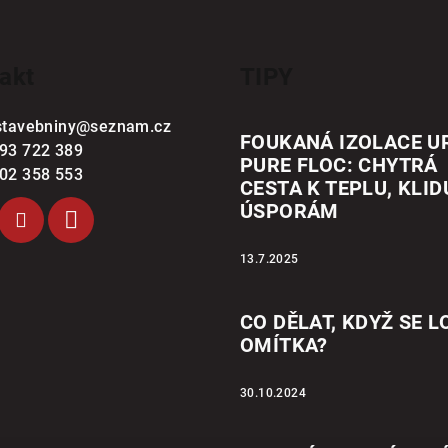
akt
TIPY
stavebniny
@
seznam.cz
FOUKANÁ IZOLACE U
93 722 389
PURE FLOC: CHYTRÁ
02 358 553
CESTA K TEPLU, KLID
ÚSPORÁM
13.7.2025
CO DĚLAT, KDYŽ SE L
OMÍTKA?
30.10.2024