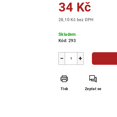
34 Kč
z
5
hvězdiček.
28,10 Kč bez DPH
Měrná
cena:
Skladem
Kód:
293
−
+
Tisk
Zeptat se