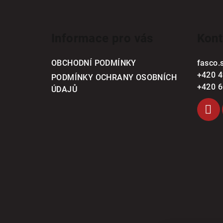
Z
á
Informace pro vás
Kont
p
a
OBCHODNÍ PODMÍNKY
fasco.
+420 4
t
PODMÍNKY OCHRANY OSOBNÍCH
+420 6
ÚDAJŮ
í