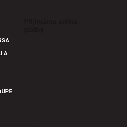
Přijímáme online
platby
RSA
U A
OUPE