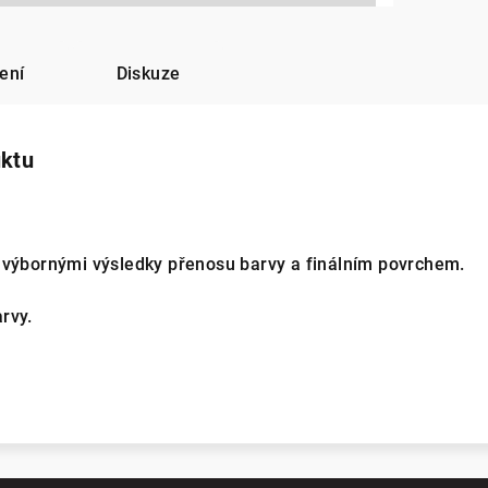
ení
Diskuze
uktu
 výbornými výsledky přenosu barvy a finálním povrchem.
rvy.
m