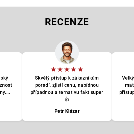
RECENZE
★★★★★
lský
Skvělý přístup k zákazníkům
Velký
oznost
poradí, zjistí cenu, nabídnou
mat
y....
případnou alternativu fakt super
přístu
👍
Petr Klázar