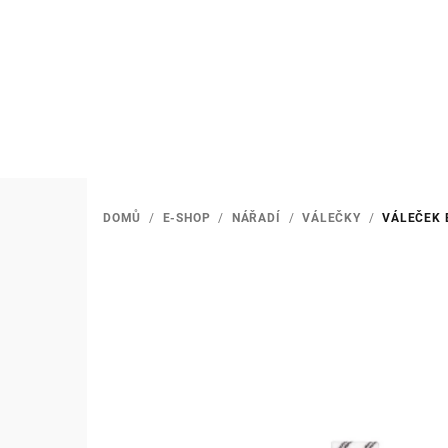
Přejít
na
obsah
DOMŮ
/
E-SHOP
/
NÁŘADÍ
/
VÁLEČKY
/
VÁLEČEK 