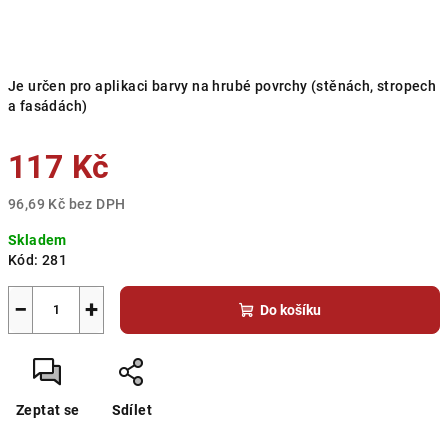
Je určen pro aplikaci barvy na hrubé povrchy (stěnách, stropech
a fasádách)
117 Kč
96,69 Kč bez DPH
Měrná
Skladem
cena:
Kód:
281
−
+
Do košíku
Zeptat se
Sdílet