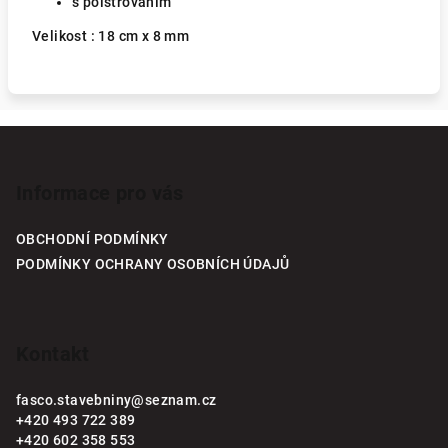
s polstrováním
Velikost : 18 cm x 8 mm
Z
á
p
Informace pro vás
a
OBCHODNÍ PODMÍNKY
t
PODMÍNKY OCHRANY OSOBNÍCH ÚDAJŮ
í
Kontakt
fasco.stavebniny
@
seznam.cz
+420 493 722 389
+420 602 358 553