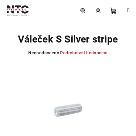
Přejít
na
obsah
Nákupní
Hledat
Přihlášení
Váleček S Silver stripe
košík
Průměrné
Neohodnoceno
Podrobnosti hodnocení
hodnocení
produktu
je
0,0
z
5
hvězdiček.