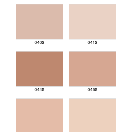
040S
041S
044S
045S