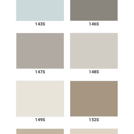
143S
146S
147S
148S
149S
152S