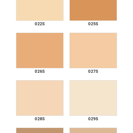
022S
025S
026S
027S
028S
029S