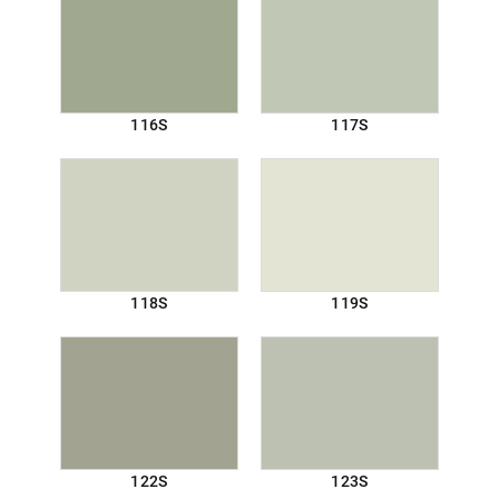
116S
117S
118S
119S
122S
123S