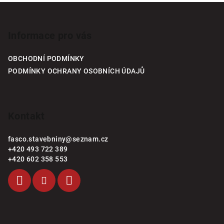
Z
á
p
Informace pro vás
a
OBCHODNÍ PODMÍNKY
t
PODMÍNKY OCHRANY OSOBNÍCH ÚDAJŮ
í
Kontakt
fasco.stavebniny
@
seznam.cz
+420 493 722 389
+420 602 358 553