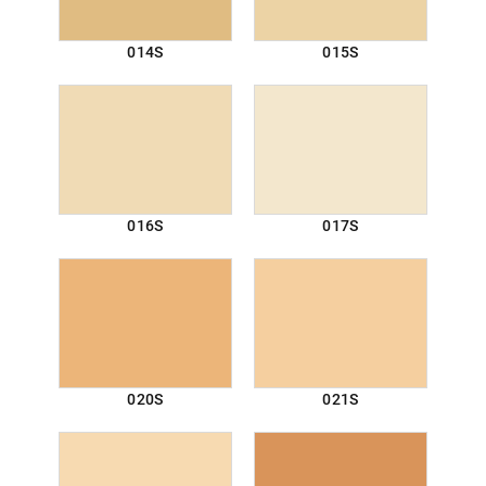
014S
015S
016S
017S
020S
021S