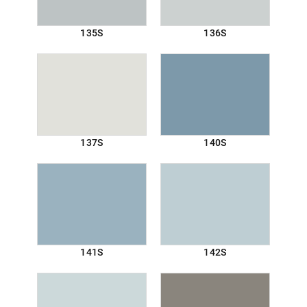
135S
136S
137S
140S
141S
142S