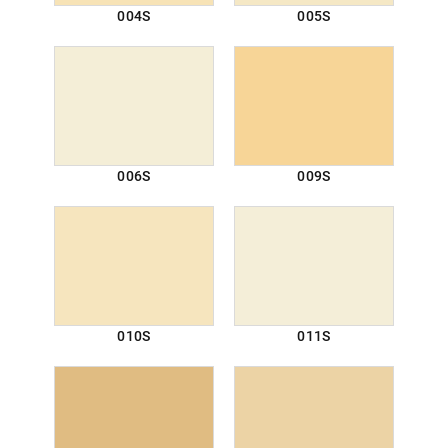
004S
005S
006S
009S
010S
011S