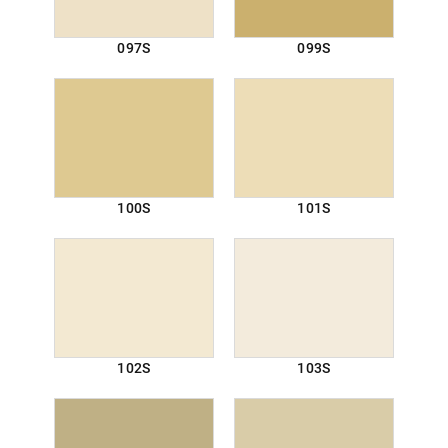
097S
099S
100S
101S
102S
103S