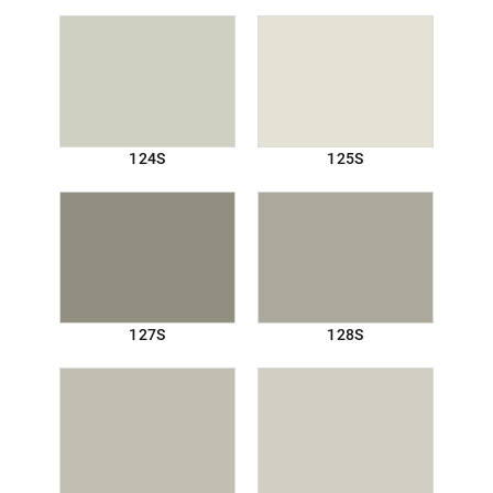
124S
125S
127S
128S