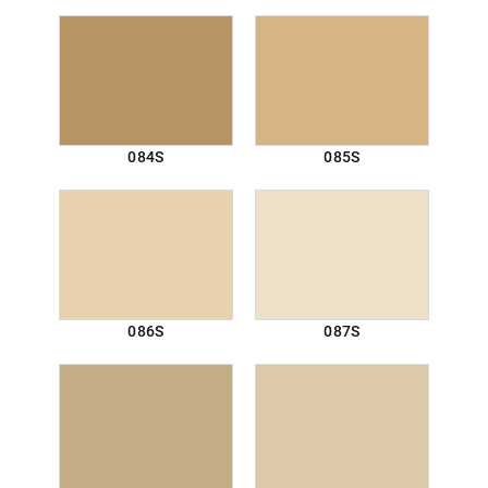
084S
085S
086S
087S