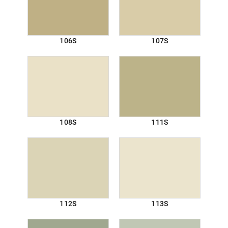
106S
107S
108S
111S
112S
113S