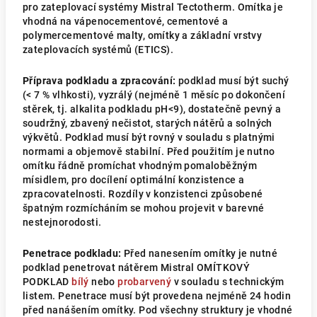
pro zateplovací systémy Mistral Tectotherm. Omítka je
vhodná na vápenocementové, cementové a
polymercementové malty, omítky a základní vrstvy
zateplovacích systémů (ETICS).
Příprava podkladu a zpracování:
podklad musí být suchý
(< 7 % vlhkosti), vyzrálý (nejméně 1 měsíc po dokončení
stěrek, tj. alkalita podkladu pH<9), dostatečně pevný a
soudržný, zbavený nečistot, starých nátěrů a solných
výkvětů. Podklad musí být rovný v souladu s platnými
normami a objemově stabilní. Před použitím je nutno
omítku řádně promíchat vhodným pomaloběžným
mísidlem, pro docílení optimální konzistence a
zpracovatelnosti. Rozdíly v konzistenci způsobené
špatným rozmícháním se mohou projevit v barevné
nestejnorodosti.
Penetrace podkladu:
Před nanesením omítky je nutné
podklad penetrovat nátěrem Mistral OMÍTKOVÝ
PODKLAD
bílý
nebo
probarvený
v souladu s technickým
listem. Penetrace musí být provedena nejméně 24 hodin
před nanášením omítky. Pod všechny struktury je vhodné