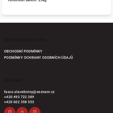
Hmotnost balení: 25kg
Z
á
p
Informace pro vás
a
OBCHODNÍ PODMÍNKY
t
PODMÍNKY OCHRANY OSOBNÍCH ÚDAJŮ
í
Kontakt
fasco.stavebniny
@
seznam.cz
+420 493 722 389
+420 602 358 553