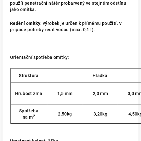
použít penetrační nátěr probarvený ve stejném odstínu
jako omítka.
Ředění omítky:
výrobek je určen k přímému použití. V
případě potřeby ředit vodou (max. 0,1 l).
Orientační spotřeba omítky:
Struktura
Hladká
Hrubost zrna
1,5 mm
2,0 mm
3,0 m
Spotřeba
2,50kg
3,20kg
4,50k
2
na m