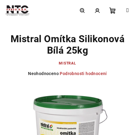
Přejít
na
obsah
Nákupní
Hledat
Přihlášení
Mistral Omítka Silikonová
košík
Bílá 25kg
MISTRAL
Průměrné
Neohodnoceno
Podrobnosti hodnocení
hodnocení
produktu
je
0,0
z
5
hvězdiček.