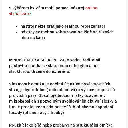
S výběrem by Vám mohl pomoci nástroj
online
vizualizace
nástroj nelze brát jako reálnou reprezentaci
odstíny se mohou zobrazovat odlišně na různých
obrazovkách
Mistral OMÍTKA SILIKONOVÁ je vodou ředitelná
pastovitá omítka se škrábanou nebo rýhovanou
strukturou. Určená do exteriéru.
Vlastnosti:
omítka je odolná účinkům povětrnostních
vlivů, je hydrofobní (vodoodpudivá) a vysoce propustná
pro vodní páry. Obsahuje biocidní látky uzavřené v
mikrokapslích s pozvolným uvolňováním aktivní složky a
tím je prodloužena odolnost vůči biotickému napadení
fasády (plísně, řasy a houby).
Použití:
jako bílá nebo probarvená strukturální omítka