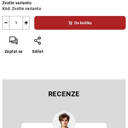
Zvolte variantu
cena:
Kód:
Zvolte variantu
−
+
Do košíku
Zeptat se
Sdílet
RECENZE