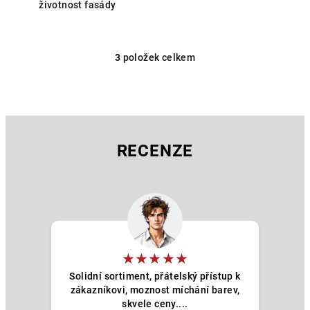
životnost fasády
3
položek celkem
O
v
l
á
d
a
RECENZE
c
í
p
r
v
k
y
★★★★★
v
Solidní sortiment, přátelský přístup k
ý
zákazníkovi, moznost míchání barev,
p
skvele ceny....