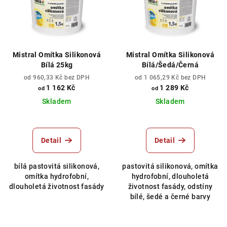
i
k
s
t
p
ů
r
Mistral Omítka Silikonová
Mistral Omítka Silikonová
o
Bílá 25kg
Bílá/Šedá/Černá
d
od 960,33 Kč bez DPH
od 1 065,29 Kč bez DPH
1 162 Kč
1 289 Kč
od
od
u
Skladem
Skladem
k
t
ů
Detail
Detail
bílá pastovitá silikonová,
pastovitá silikonová, omítka
omítka hydrofobní,
hydrofobní, dlouholetá
dlouholetá životnost fasády
životnost fasády, odstíny
bílé, šedé a černé barvy