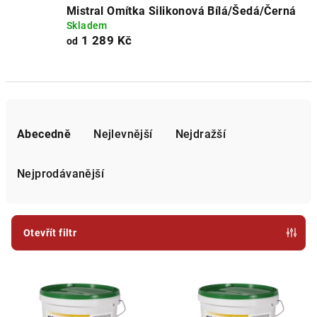
Mistral Omítka Silikonová Bílá/Šedá/Černá
Skladem
1 289 Kč
od
Ř
a
Abecedně
Nejlevnější
Nejdražší
z
e
Nejprodávanější
n
í
p
Otevřít filtr
r
V
o
ý
d
p
u