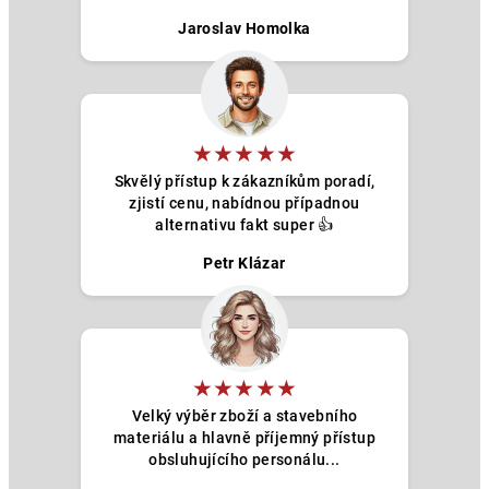
i
Jaroslav Homolka
s
u
★★★★★
Skvělý přístup k zákazníkům poradí,
zjistí cenu, nabídnou případnou
alternativu fakt super 👍
Petr Klázar
★★★★★
Velký výběr zboží a stavebního
materiálu a hlavně příjemný přístup
obsluhujícího personálu...