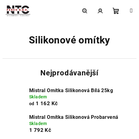
Přejít
na
obsah
Nákupní
Hledat
Přihlášení
Silikonové omítky
košík
Nejprodávanější
Mistral Omítka Silikonová Bílá 25kg
Skladem
1 162 Kč
od
Mistral Omítka Silikonová Probarvená
Skladem
1 792 Kč