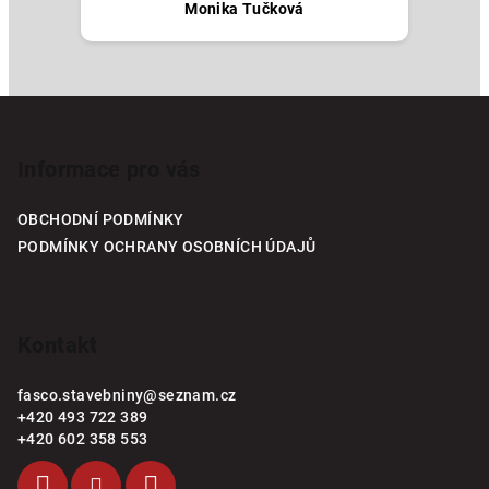
Monika Tučková
Z
á
p
Informace pro vás
a
OBCHODNÍ PODMÍNKY
t
PODMÍNKY OCHRANY OSOBNÍCH ÚDAJŮ
í
Kontakt
fasco.stavebniny
@
seznam.cz
+420 493 722 389
+420 602 358 553