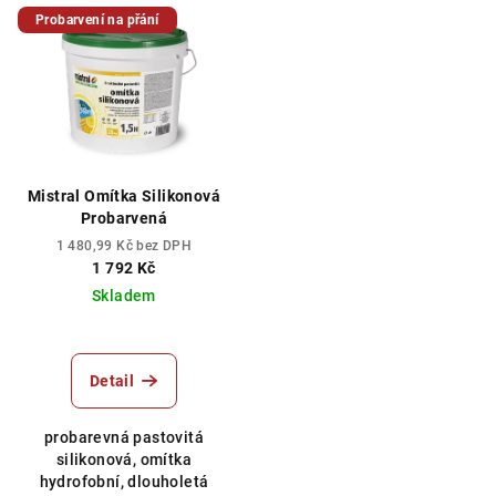
Probarvení na přání
Mistral Omítka Silikonová
Probarvená
1 480,99 Kč bez DPH
1 792 Kč
Skladem
Detail
probarevná pastovitá
silikonová, omítka
hydrofobní, dlouholetá